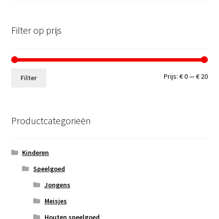
Filter op prijs
Min.
Max
Prijs:
€ 0
—
€ 20
Filter
prij
prij
Productcategorieën
Kinderen
Speelgoed
Jongens
Meisjes
Houten speelgoed