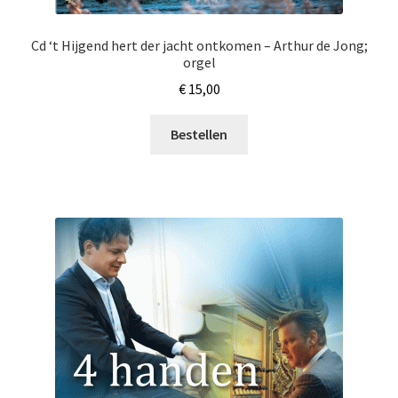
Subme
Instrumentaal
Cd ‘t Hijgend hert der jacht ontkomen – Arthur de Jong;
uitvou
orgel
Koorzang
€
15,00
Samenzang
Bestellen
Orgel
Subme
Account
uitvou
Subme
Nieuws
uitvou
Klantenservice
Retour