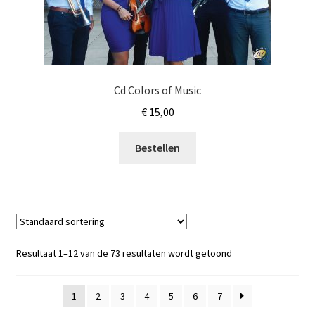
Cd Colors of Music
€
15,00
Bestellen
Resultaat 1–12 van de 73 resultaten wordt getoond
1
2
3
4
5
6
7