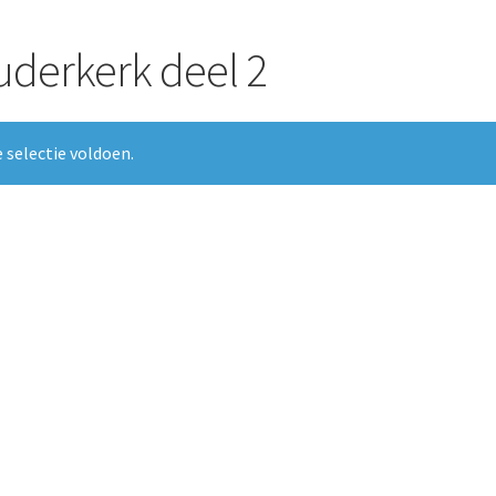
derkerk deel 2
 selectie voldoen.