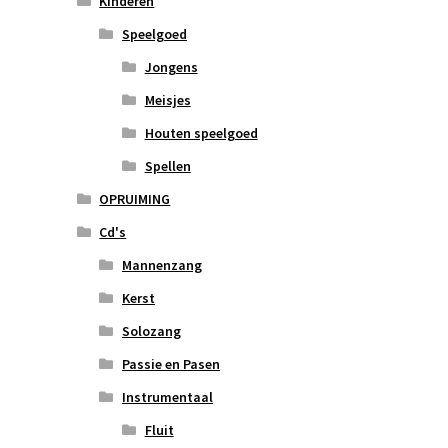
Kinderen
Speelgoed
Jongens
Meisjes
Houten speelgoed
Spellen
OPRUIMING
Cd's
Mannenzang
Kerst
Solozang
Passie en Pasen
Instrumentaal
Fluit