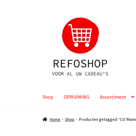
Ga
Ga
door
naar
naar
de
navigatie
inhoud
Shop
OPRUIMING
Assortiment
Home
Shop
Producten getagged “Cd 'Mann