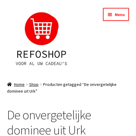
Ga
Ga
Menu
door
naar
naar
de
navigatie
inhoud
Shop
Home
Shop
Producten getagged “De onvergetelijke
dominee uit Urk”
OPRUIMING
Subme
Assortiment
De onvergetelijke
uitvou
Subme
Account
dominee uit Urk
uitvou