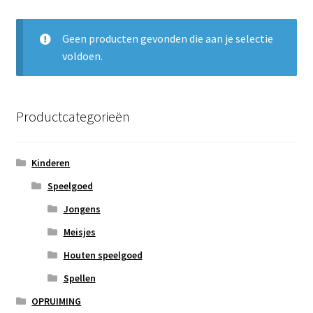
Subme
Nieuws
uitvou
Geen producten gevonden die aan je selectie
Klantenservice
voldoen.
Retour
Productcategorieën
Kinderen
Speelgoed
Jongens
Meisjes
Houten speelgoed
Spellen
OPRUIMING