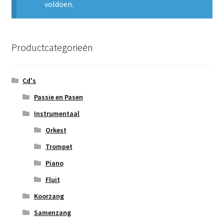
voldoen.
Subme
Nieuws
uitvou
Klantenservice
Productcategorieën
Retour
Cd's
Passie en Pasen
Instrumentaal
Orkest
Trompet
Piano
Fluit
Koorzang
Samenzang