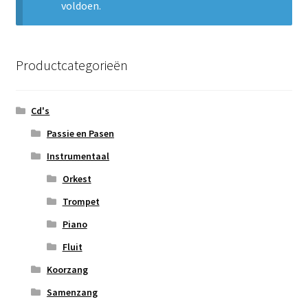
voldoen.
Subme
Nieuws
uitvou
Klantenservice
Productcategorieën
Retour
Cd's
Passie en Pasen
Instrumentaal
Orkest
Trompet
Piano
Fluit
Koorzang
Samenzang