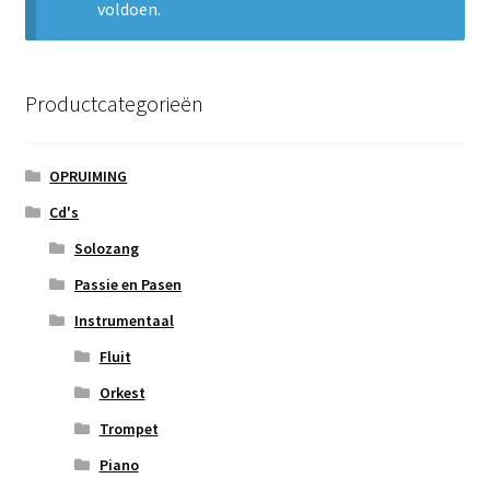
voldoen.
Subme
Nieuws
uitvou
Klantenservice
Productcategorieën
Retour
OPRUIMING
Cd's
Solozang
Passie en Pasen
Instrumentaal
Fluit
Orkest
Trompet
Piano