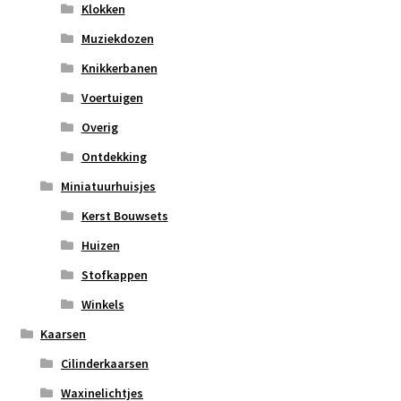
Klokken
Muziekdozen
Knikkerbanen
Voertuigen
Overig
Ontdekking
Miniatuurhuisjes
Kerst Bouwsets
Huizen
Stofkappen
Winkels
Kaarsen
Cilinderkaarsen
Waxinelichtjes