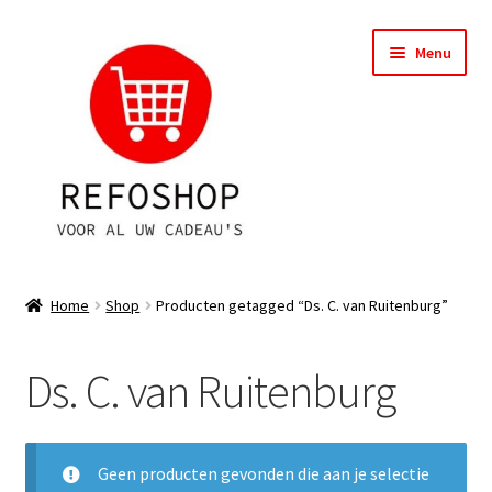
Ga
Ga
Menu
door
naar
naar
de
navigatie
inhoud
Shop
Home
Shop
Producten getagged “Ds. C. van Ruitenburg”
OPRUIMING
Ds. C. van Ruitenburg
Subme
Assortiment
uitvou
Subme
Account
uitvou
Geen producten gevonden die aan je selectie