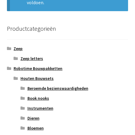
voldoen.
Subme
Nieuws
uitvou
Klantenservice
Productcategorieën
Retour
Zeep
Zeep letters
Robotime Bouwpakketten
Houten Bouwsets
Beroemde bezienswaardigheden
Book nooks
Instrumenten
Dieren
Bloemen