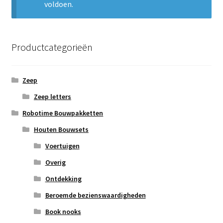
voldoen.
Subme
Nieuws
uitvou
Klantenservice
Productcategorieën
Retour
Zeep
Zeep letters
Robotime Bouwpakketten
Houten Bouwsets
Voertuigen
Overig
Ontdekking
Beroemde bezienswaardigheden
Book nooks