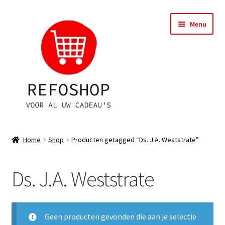
Ga
Ga
Menu
door
naar
naar
de
navigatie
inhoud
Shop
Home
Shop
Producten getagged “Ds. J.A. Weststrate”
OPRUIMING
Ds. J.A. Weststrate
Subme
Assortiment
uitvou
Subme
Account
uitvou
Geen producten gevonden die aan je selectie