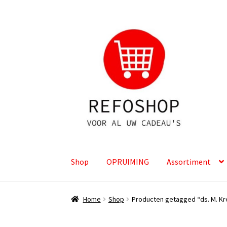
Ga
Ga
door
naar
naar
de
navigatie
inhoud
Shop
OPRUIMING
Assortiment
Home
Shop
Producten getagged “ds. M. Kr