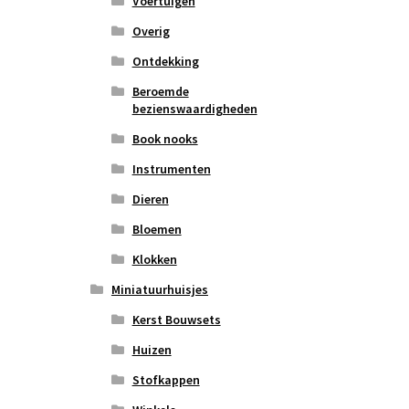
Voertuigen
Overig
Ontdekking
Beroemde
bezienswaardigheden
Book nooks
Instrumenten
Dieren
Bloemen
Klokken
Miniatuurhuisjes
Kerst Bouwsets
Huizen
Stofkappen