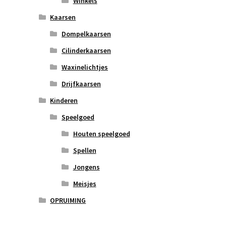
Winkels
Kaarsen
Dompelkaarsen
Cilinderkaarsen
Waxinelichtjes
Drijfkaarsen
Kinderen
Speelgoed
Houten speelgoed
Spellen
Jongens
Meisjes
OPRUIMING