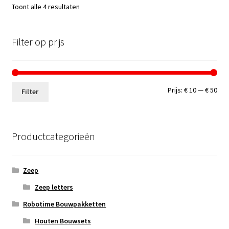
Toont alle 4 resultaten
Filter op prijs
Min.
Max
Prijs:
€ 10
—
€ 50
Filter
prij
prij
Productcategorieën
Zeep
Zeep letters
Robotime Bouwpakketten
Houten Bouwsets