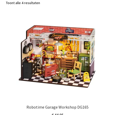
Subme
Toont alle 4 resultaten
Nieuws
uitvou
Klantenservice
Retour
Robotime Garage Workshop DG165