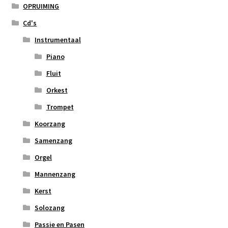
OPRUIMING
Cd's
Instrumentaal
Piano
Fluit
Orkest
Trompet
Koorzang
Samenzang
Orgel
Mannenzang
Kerst
Solozang
Passie en Pasen