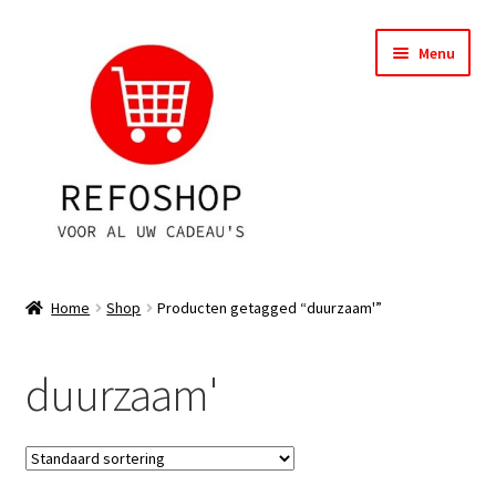
Ga
Ga
Menu
door
naar
naar
de
navigatie
inhoud
Shop
Home
Shop
Producten getagged “duurzaam'”
OPRUIMING
duurzaam'
Subme
Assortiment
uitvou
Subme
Account
uitvou