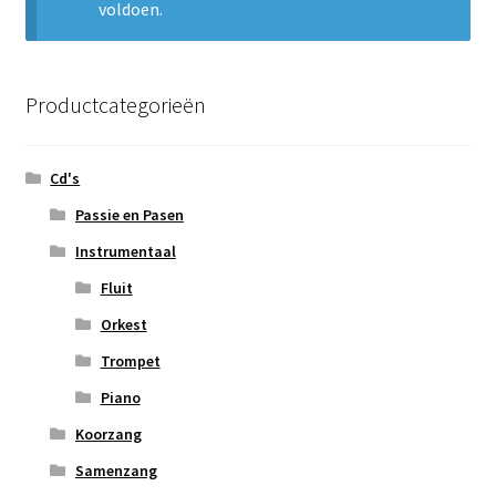
voldoen.
Subme
Nieuws
uitvou
Klantenservice
Productcategorieën
Retour
Cd's
Passie en Pasen
Instrumentaal
Fluit
Orkest
Trompet
Piano
Koorzang
Samenzang