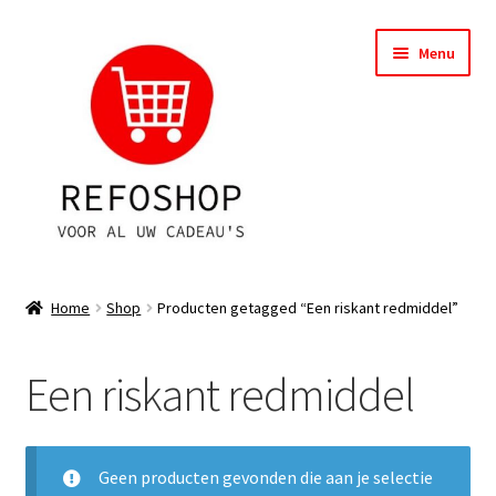
Ga
Ga
Menu
door
naar
naar
de
navigatie
inhoud
Shop
Home
Shop
Producten getagged “Een riskant redmiddel”
OPRUIMING
Een riskant redmiddel
Subme
Assortiment
uitvou
Subme
Account
uitvou
Geen producten gevonden die aan je selectie