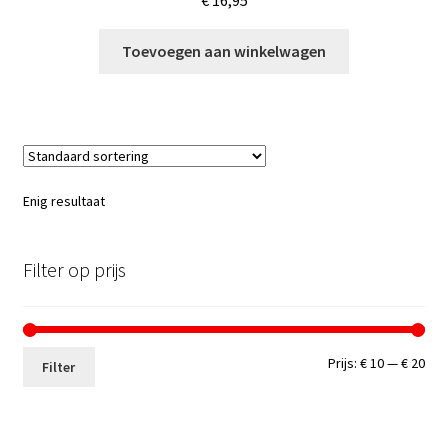
€
16,95
Toevoegen aan winkelwagen
Enig resultaat
Filter op prijs
Min.
Max
Prijs:
€ 10
—
€ 20
Filter
prij
prij