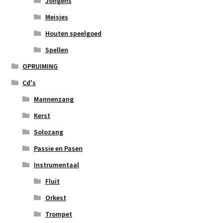
Jongens
Meisjes
Houten speelgoed
Spellen
OPRUIMING
Cd's
Mannenzang
Kerst
Solozang
Passie en Pasen
Instrumentaal
Fluit
Orkest
Trompet