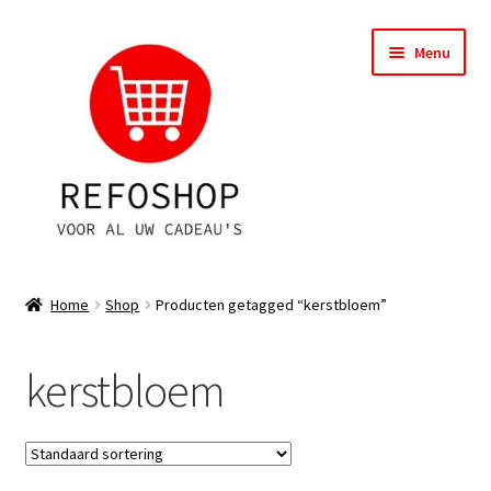
Ga
Ga
Menu
door
naar
naar
de
navigatie
inhoud
Shop
Home
Shop
Producten getagged “kerstbloem”
OPRUIMING
kerstbloem
Subme
Assortiment
uitvou
Subme
Account
uitvou