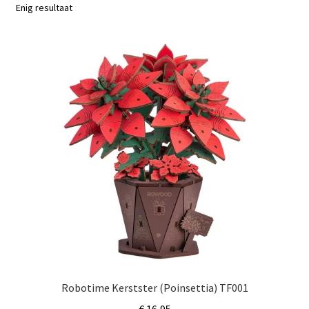
Subme
Enig resultaat
Nieuws
uitvou
Klantenservice
Retour
Robotime Kerstster (Poinsettia) TF001