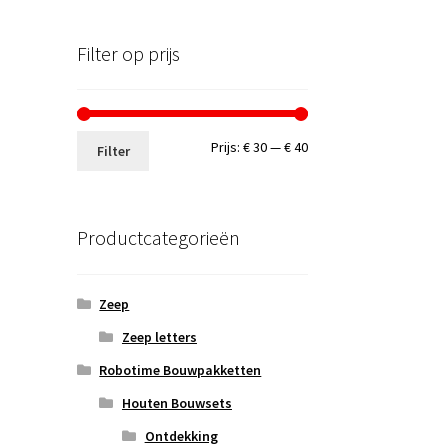
Filter op prijs
Min.
Max.
Prijs:
€ 30
—
€ 40
Filter
prijs
prijs
Productcategorieën
Zeep
Zeep letters
Robotime Bouwpakketten
Houten Bouwsets
Ontdekking