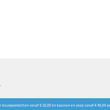
e
.
e bouwpakketten vanaf € 20,00 en kaarsen en zeep vanaf € 40,00 p