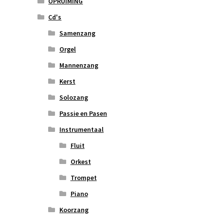
OPRUIMING
Cd's
Samenzang
Orgel
Mannenzang
Kerst
Solozang
Passie en Pasen
Instrumentaal
Fluit
Orkest
Trompet
Piano
Koorzang