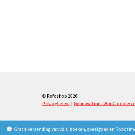
© Refoshop 2026
Privacybeleid
Gebouwd met WooCommerc
Gratis verzending van cd's, boeken, speelgoed en Robotim