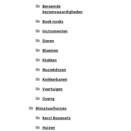
Beroemde
bezienswaardigheden
Book nooks
Instrumenten
Dieren
Bloemen
Klokken
Muziekdozen
Knikkerbanen
Voertuigen
Overig
Miniatuurhuisjes
Kerst Bouwsets
Huizen