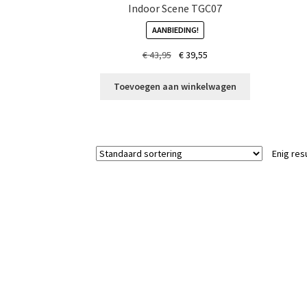
Indoor Scene TGC07
AANBIEDING!
Oorspronkelijke
Huidige
€
43,95
€
39,55
prijs
prijs
was:
is:
Toevoegen aan winkelwagen
€ 43,95.
€ 39,55.
Enig res