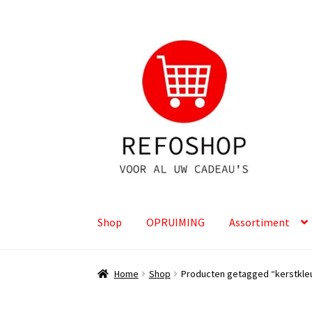
Ga
Ga
door
naar
naar
de
navigatie
inhoud
Shop
OPRUIMING
Assortiment
Home
Shop
Producten getagged “kerstkle