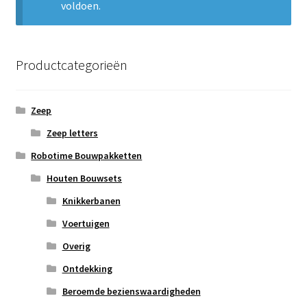
voldoen.
Subme
Nieuws
uitvou
Klantenservice
Productcategorieën
Retour
Zeep
Zeep letters
Robotime Bouwpakketten
Houten Bouwsets
Knikkerbanen
Voertuigen
Overig
Ontdekking
Beroemde bezienswaardigheden