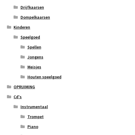
Drijfkaarsen
Dompelkaarsen
Kinderen
Speelgoed
Spellen
Jongens
Meisjes
Houten speelgoed
OPRUIMING
Cd's
Instrumentaal
Trompet
Piano