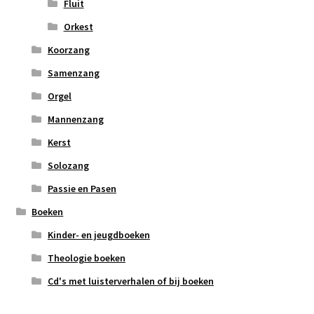
Fluit
Orkest
Koorzang
Samenzang
Orgel
Mannenzang
Kerst
Solozang
Passie en Pasen
Boeken
Kinder- en jeugdboeken
Theologie boeken
Cd's met luisterverhalen of bij boeken