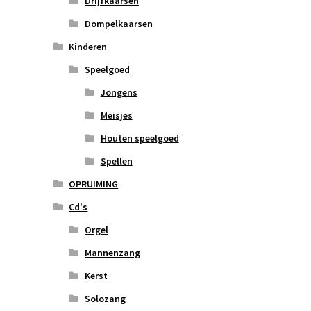
Drijfkaarsen
Dompelkaarsen
Kinderen
Speelgoed
Jongens
Meisjes
Houten speelgoed
Spellen
OPRUIMING
Cd's
Orgel
Mannenzang
Kerst
Solozang