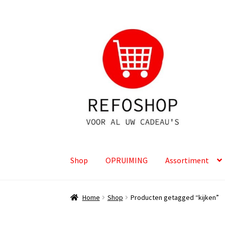
Ga
Ga
door
naar
naar
de
navigatie
inhoud
Shop
OPRUIMING
Assortiment
Home
Shop
Producten getagged “kijken”