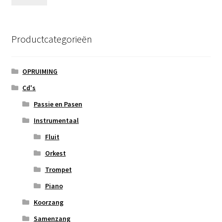
prij
prij
Productcategorieën
OPRUIMING
Cd's
Passie en Pasen
Instrumentaal
Fluit
Orkest
Trompet
Piano
Koorzang
Samenzang