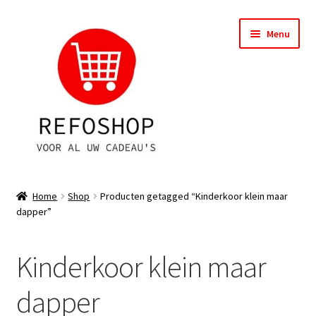
Ga
Ga
Menu
door
naar
naar
de
navigatie
inhoud
Shop
Home
Shop
Producten getagged “Kinderkoor klein maar
dapper”
OPRUIMING
Subme
Assortiment
Kinderkoor klein maar
uitvou
Subme
Account
dapper
uitvou