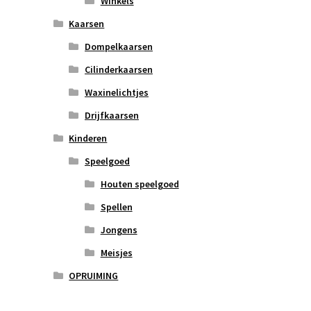
Winkels
Kaarsen
Dompelkaarsen
Cilinderkaarsen
Waxinelichtjes
Drijfkaarsen
Kinderen
Speelgoed
Houten speelgoed
Spellen
Jongens
Meisjes
OPRUIMING