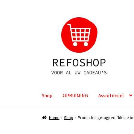
Ga
Ga
door
naar
naar
de
navigatie
inhoud
Shop
OPRUIMING
Assortiment
Home
Shop
Producten getagged “kleine 