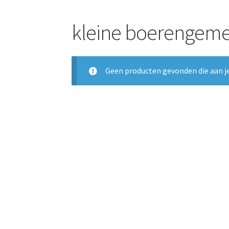
kleine boerengem
Geen producten gevonden die aan je