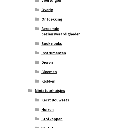
Voertuigen
Overig
Ontdekking
Beroemde
bezienswaardigheden
Book nooks
Instrumenten
Dieren
Bloemen
Klokken
Miniatuurhuisjes
Kerst Bouwsets
Huizen
Stofkappen