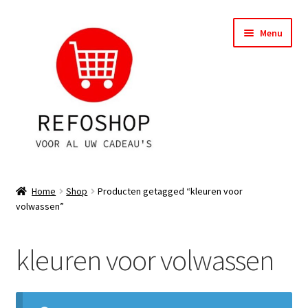
Ga
Ga
Menu
door
naar
naar
de
navigatie
inhoud
Shop
Home
Shop
Producten getagged “kleuren voor
volwassen”
OPRUIMING
Subme
Assortiment
kleuren voor volwassen
uitvou
Subme
Account
uitvou