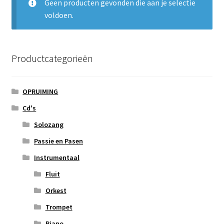
Geen producten gevonden die aan je selectie
Subme
Nieuws
voldoen.
uitvou
Klantenservice
Productcategorieën
Retour
OPRUIMING
Cd's
Solozang
Passie en Pasen
Instrumentaal
Fluit
Orkest
Trompet
Piano