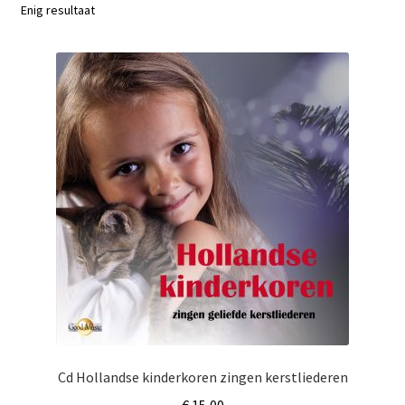
Subme
Enig resultaat
Nieuws
uitvou
Klantenservice
Retour
Cd Hollandse kinderkoren zingen kerstliederen