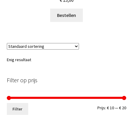
€
15,00
Bestellen
Enig resultaat
Filter op prijs
Min.
Max
Prijs:
€ 10
—
€ 20
Filter
prij
prij