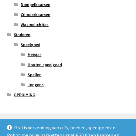
Dompelkaarsen
Cilinderkaarsen
Waxinelichtjes
Kinderen
Speelgoed
Meisjes
Houten speelgoed
Spellen
Jongens
OPRUIMING
Gratis verzending van cd's, boeken, speelgoed en
Robotime bouwpakketten vanaf € 20,00 en kaarsen en