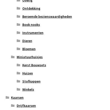
Overig
Ontdekking
Beroemde bezienswaardigheden
Book nooks
Instrumenten
Dieren
Bloemen
Miniatuurhuisjes
Kerst Bouwsets
Huizen
Stofkappen
Winkels
Kaarsen
Drijfkaarsen