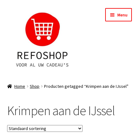
Ga
Ga
Menu
door
naar
naar
de
navigatie
inhoud
Shop
Home
Shop
Producten getagged “Krimpen aan de IJssel”
OPRUIMING
Krimpen aan de IJssel
Subme
Assortiment
uitvou
Subme
Account
uitvou