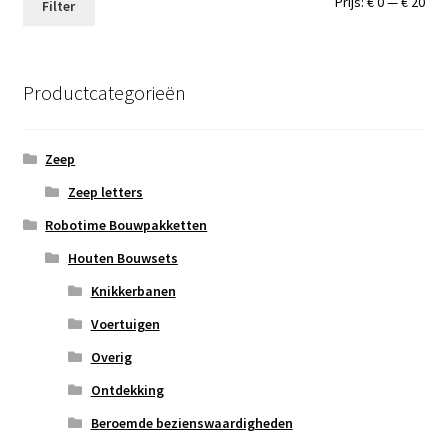
Min.
Max
Prijs:
€ 0
—
€ 20
Filter
prij
prij
Productcategorieën
Zeep
Zeep letters
Robotime Bouwpakketten
Houten Bouwsets
Knikkerbanen
Voertuigen
Overig
Ontdekking
Beroemde bezienswaardigheden