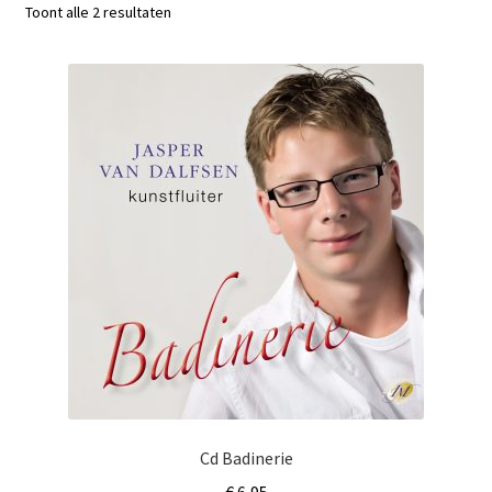
Subme
Toont alle 2 resultaten
Nieuws
uitvou
Klantenservice
Retour
Cd Badinerie