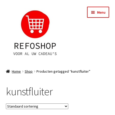
Ga
Ga
Menu
door
naar
naar
de
navigatie
inhoud
Shop
Home
Shop
Producten getagged “kunstfluiter”
OPRUIMING
kunstfluiter
Subme
Assortiment
uitvou
Subme
Account
uitvou