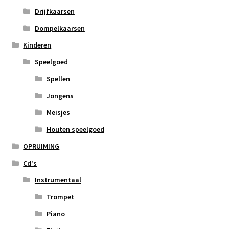
Drijfkaarsen
Dompelkaarsen
Kinderen
Speelgoed
Spellen
Jongens
Meisjes
Houten speelgoed
OPRUIMING
Cd's
Instrumentaal
Trompet
Piano