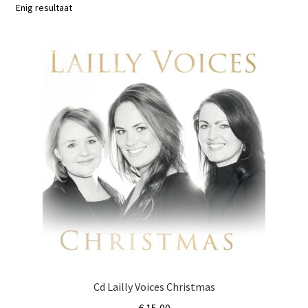
Subme
Enig resultaat
Nieuws
uitvou
Klantenservice
Retour
Cd Lailly Voices Christmas