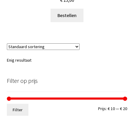
€
15,00
Bestellen
Enig resultaat
Filter op prijs
Min.
Max
Prijs:
€ 10
—
€ 20
Filter
prij
prij