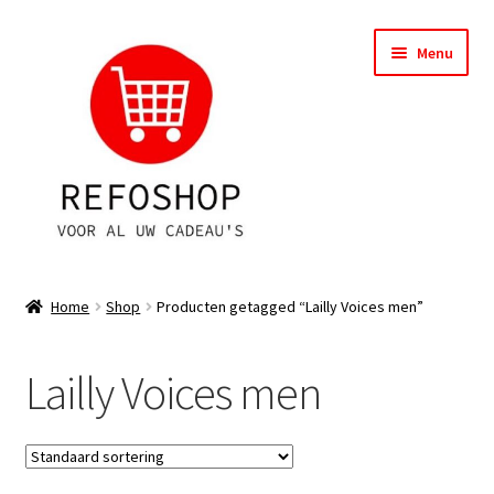
Ga
Ga
Menu
door
naar
naar
de
navigatie
inhoud
Shop
Home
Shop
Producten getagged “Lailly Voices men”
OPRUIMING
Lailly Voices men
Subme
Assortiment
uitvou
Subme
Account
uitvou