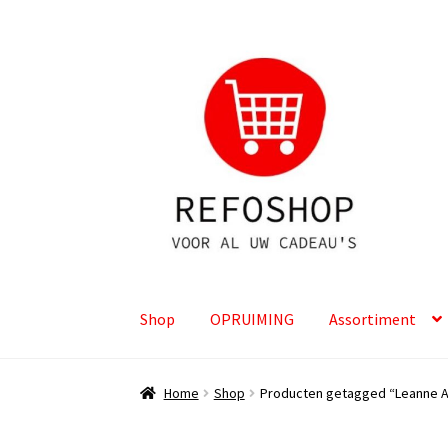
Ga
Ga
door
naar
naar
de
navigatie
inhoud
Shop
OPRUIMING
Assortiment
Home
Shop
Producten getagged “Leanne 