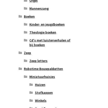
Orgel
Mannenzang
Boeken
Kinder- en jeugdboeken
Theologie boeken
Cd's met luisterverhalen of
bij boeken
Zeep
Zeep letters
Robotime Bouwpakketten
Miniatuurhuisjes
Huizen
Stofkappen
Winkels