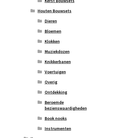
Kerst Bouwsets
Houten Bouwsets
Dieren
Bloemen
Klokken
Muziekdozen
Knikkerbanen
Voertuigen
Overig
Ontdekking
Beroemde
bezienswaardigheden
Book nooks
Instrumenten