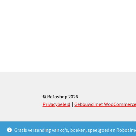
© Refoshop 2026
Privacybeleid
Gebouwd met WooCommerc
Gratis verzending van cd's, boeken, speelgoed en Robotim