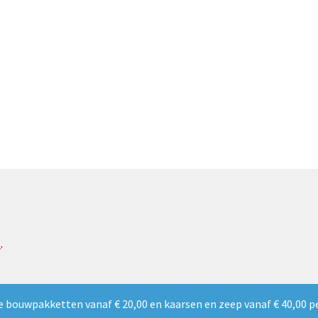
e
.
e bouwpakketten vanaf € 20,00 en kaarsen en zeep vanaf € 40,00 p