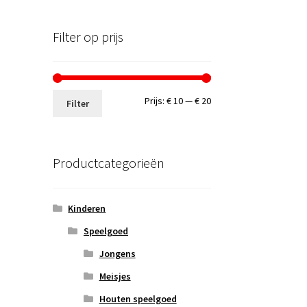
Filter op prijs
Min.
Max.
Prijs:
€ 10
—
€ 20
Filter
prijs
prijs
Productcategorieën
Kinderen
Speelgoed
Jongens
Meisjes
Houten speelgoed