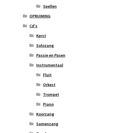
Spellen
OPRUIMING
Cd's
Kerst
Solozang
Passie en Pasen
Instrumentaal
Fluit
Orkest
Trompet
Piano
Koorzang
Samenzang