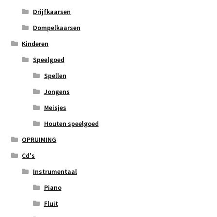
Drijfkaarsen
Dompelkaarsen
Kinderen
Speelgoed
Spellen
Jongens
Meisjes
Houten speelgoed
OPRUIMING
Cd's
Instrumentaal
Piano
Fluit