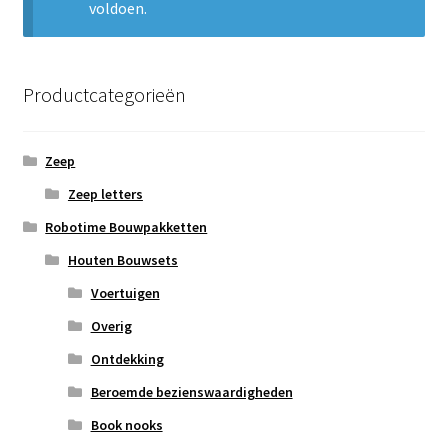
voldoen.
Subme
Nieuws
uitvou
Klantenservice
Productcategorieën
Retour
Zeep
Zeep letters
Robotime Bouwpakketten
Houten Bouwsets
Voertuigen
Overig
Ontdekking
Beroemde bezienswaardigheden
Book nooks