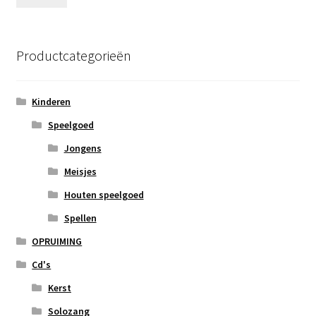
prij
prij
Productcategorieën
Kinderen
Speelgoed
Jongens
Meisjes
Houten speelgoed
Spellen
OPRUIMING
Cd's
Kerst
Solozang