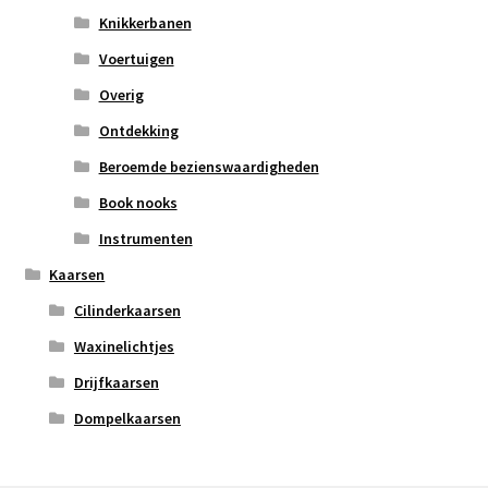
Knikkerbanen
Voertuigen
Overig
Ontdekking
Beroemde bezienswaardigheden
Book nooks
Instrumenten
Kaarsen
Cilinderkaarsen
Waxinelichtjes
Drijfkaarsen
Dompelkaarsen