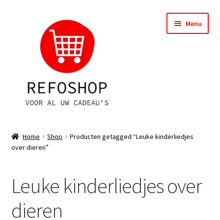
Ga
Ga
Menu
door
naar
naar
de
navigatie
inhoud
Shop
Home
Shop
Producten getagged “Leuke kinderliedjes
over dieren”
OPRUIMING
Subme
Assortiment
Leuke kinderliedjes over
uitvou
Subme
Account
dieren
uitvou