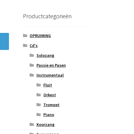
Productcategorieën
OPRUIMING
Cd's
Solozang
Passie en Pasen
Instrumentaal
Fluit
Orkest
Trompet
Piano
Koorzang