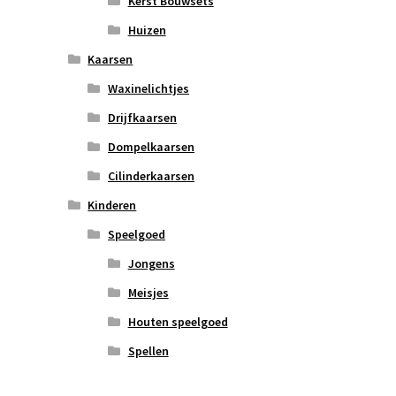
Kerst Bouwsets
Huizen
Kaarsen
Waxinelichtjes
Drijfkaarsen
Dompelkaarsen
Cilinderkaarsen
Kinderen
Speelgoed
Jongens
Meisjes
Houten speelgoed
Spellen