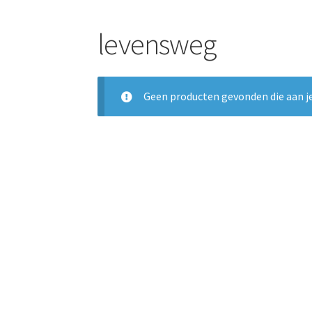
levensweg
Geen producten gevonden die aan je