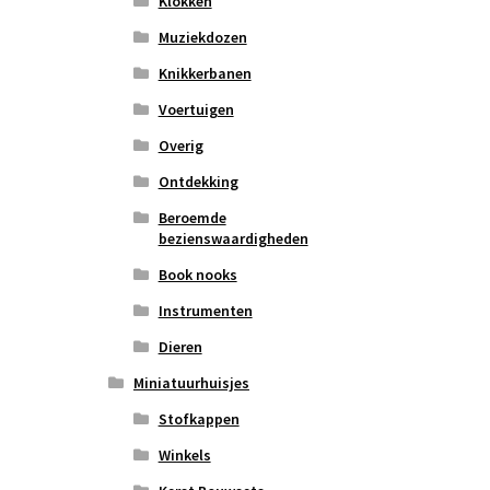
Klokken
Muziekdozen
Knikkerbanen
Voertuigen
Overig
Ontdekking
Beroemde
bezienswaardigheden
Book nooks
Instrumenten
Dieren
Miniatuurhuisjes
Stofkappen
Winkels