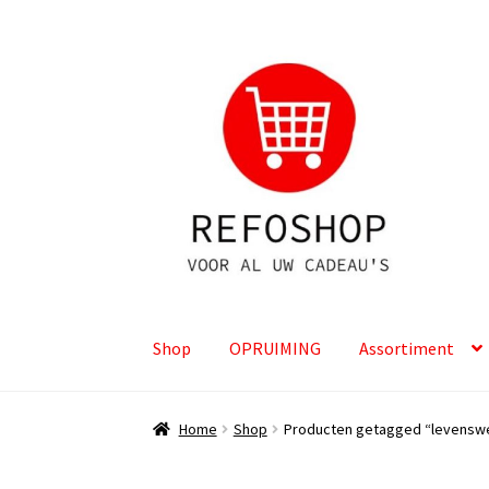
Ga
Ga
door
naar
naar
de
navigatie
inhoud
Shop
OPRUIMING
Assortiment
Home
Shop
Producten getagged “levensw