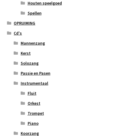
Houten speelgoed
Spellen
OPRUIMING
Cd's
Mannenzang
Kerst
Solozang
Passie en Pasen
Instrumentaal
Fluit
Orkest
Trompet
Piano
Koorzang