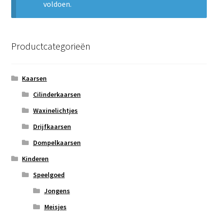
voldoen.
Subme
Nieuws
uitvou
Klantenservice
Productcategorieën
Retour
Kaarsen
Cilinderkaarsen
Waxinelichtjes
Drijfkaarsen
Dompelkaarsen
Kinderen
Speelgoed
Jongens
Meisjes