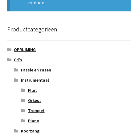
voldoen.
Subme
Nieuws
uitvou
Klantenservice
Productcategorieën
Retour
OPRUIMING
Cd's
Passie en Pasen
Instrumentaal
Fluit
Orkest
Trompet
Piano
Koorzang