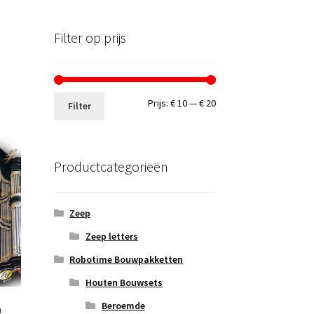
Filter op prijs
Min.
Max.
Prijs:
€ 10
—
€ 20
Filter
prijs
prijs
Productcategorieën
Zeep
Zeep letters
Robotime Bouwpakketten
Houten Bouwsets
Beroemde
n