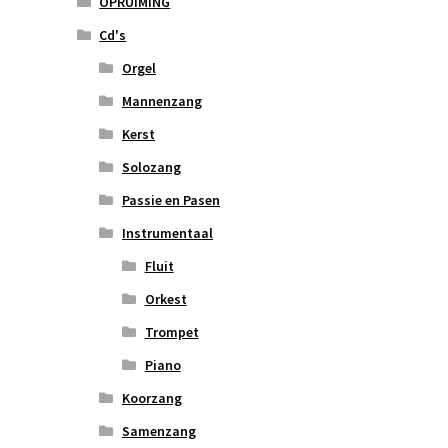
OPRUIMING
Cd's
Orgel
Mannenzang
Kerst
Solozang
Passie en Pasen
Instrumentaal
Fluit
Orkest
Trompet
Piano
Koorzang
Samenzang