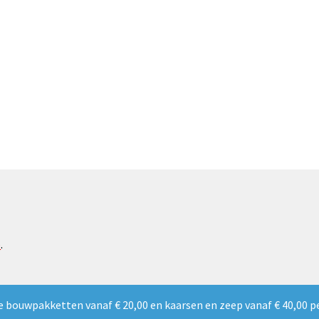
e
.
e bouwpakketten vanaf € 20,00 en kaarsen en zeep vanaf € 40,00 p