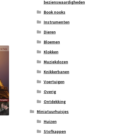
bezienswaardigheden
Book nooks
Instrumenten
Dieren
Bloemen
Klokken
Muziekdozen
Knikkerbanen
Voertuigen
Overig
Ontdekking
Miniatuurhuisjes
Huizen
Stofkappen