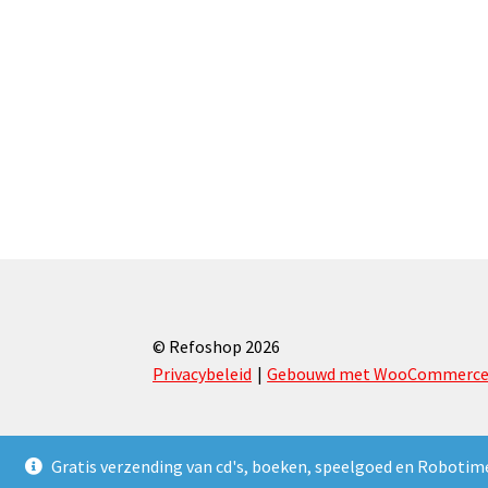
© Refoshop 2026
Privacybeleid
Gebouwd met WooCommerc
Gratis verzending van cd's, boeken, speelgoed en Robotim