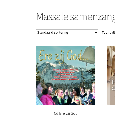
Massale samenzan
Toont al
Cd Ere zij God