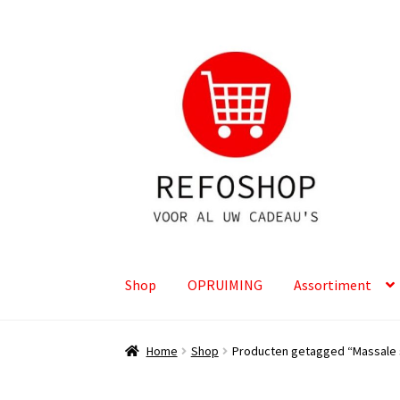
Ga
Ga
door
naar
naar
de
navigatie
inhoud
Shop
OPRUIMING
Assortiment
Home
Shop
Producten getagged “Massale