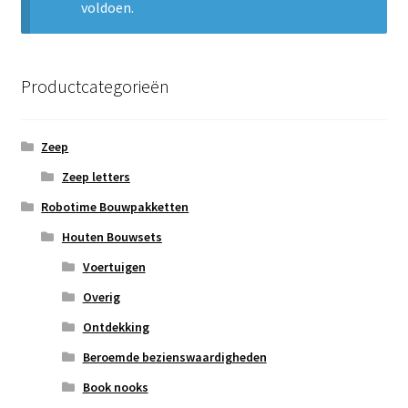
voldoen.
Subme
Nieuws
uitvou
Klantenservice
Productcategorieën
Retour
Zeep
Zeep letters
Robotime Bouwpakketten
Houten Bouwsets
Voertuigen
Overig
Ontdekking
Beroemde bezienswaardigheden
Book nooks