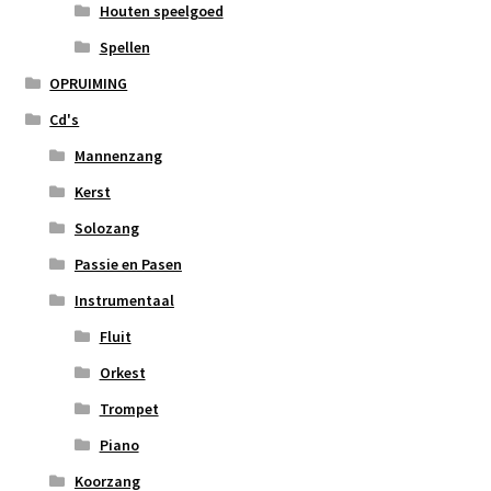
Houten speelgoed
Spellen
OPRUIMING
Cd's
Mannenzang
Kerst
Solozang
Passie en Pasen
Instrumentaal
Fluit
Orkest
Trompet
Piano
Koorzang