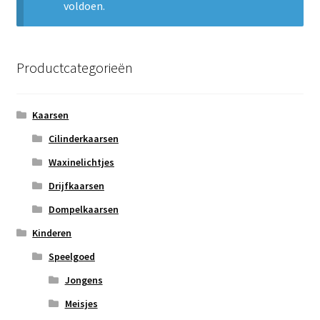
voldoen.
Subme
Nieuws
uitvou
Klantenservice
Productcategorieën
Retour
Kaarsen
Cilinderkaarsen
Waxinelichtjes
Drijfkaarsen
Dompelkaarsen
Kinderen
Speelgoed
Jongens
Meisjes