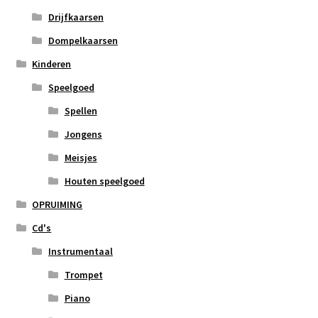
Drijfkaarsen
Dompelkaarsen
Kinderen
Speelgoed
Spellen
Jongens
Meisjes
Houten speelgoed
OPRUIMING
Cd's
Instrumentaal
Trompet
Piano