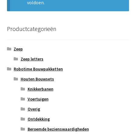
voldoen.
Subme
Nieuws
uitvou
Klantenservice
Productcategorieën
Retour
Zeep
Zeep letters
Robotime Bouwpakketten
Houten Bouwsets
Knikkerbanen
Voertuigen
Overig
Ontdekking
Beroemde bezienswaardigheden