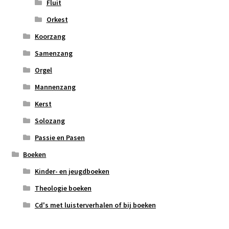
Fluit
Orkest
Koorzang
Samenzang
Orgel
Mannenzang
Kerst
Solozang
Passie en Pasen
Boeken
Kinder- en jeugdboeken
Theologie boeken
Cd's met luisterverhalen of bij boeken