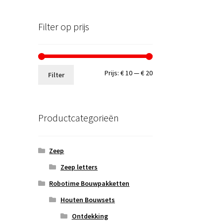
Filter op prijs
Min.
Max.
Prijs:
€ 10
—
€ 20
Filter
prijs
prijs
Productcategorieën
Zeep
Zeep letters
Robotime Bouwpakketten
Houten Bouwsets
Ontdekking