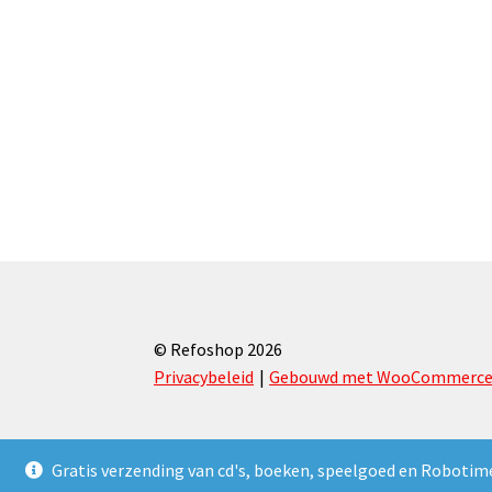
© Refoshop 2026
Privacybeleid
Gebouwd met WooCommerc
Gratis verzending van cd's, boeken, speelgoed en Robotim