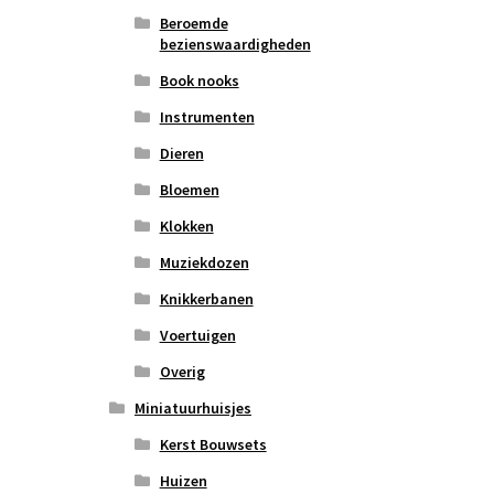
Beroemde
bezienswaardigheden
Book nooks
Instrumenten
Dieren
Bloemen
Klokken
Muziekdozen
Knikkerbanen
Voertuigen
Overig
Miniatuurhuisjes
Kerst Bouwsets
Huizen