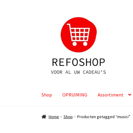
Ga
Ga
door
naar
naar
de
navigatie
inhoud
Shop
OPRUIMING
Assortiment
Home
Shop
Producten getagged “musici”