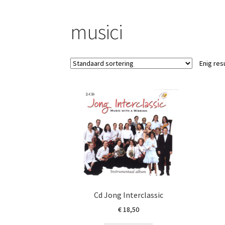
musici
Enig res
Cd Jong Interclassic
€
18,50