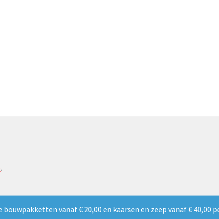
e
.
e bouwpakketten vanaf € 20,00 en kaarsen en zeep vanaf € 40,00 p