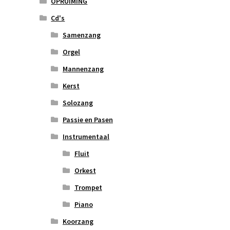
OPRUIMING
Cd's
Samenzang
Orgel
Mannenzang
Kerst
Solozang
Passie en Pasen
Instrumentaal
Fluit
Orkest
Trompet
Piano
Koorzang