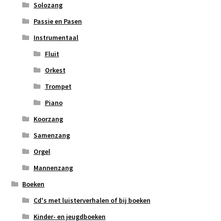
Solozang
Passie en Pasen
Instrumentaal
Fluit
Orkest
Trompet
Piano
Koorzang
Samenzang
Orgel
Mannenzang
Boeken
Cd's met luisterverhalen of bij boeken
Kinder- en jeugdboeken