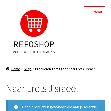
Ga
Ga
Menu
door
naar
naar
de
navigatie
inhoud
Shop
Home
Shop
Producten getagged “Naar Erets Jisraeel”
OPRUIMING
Naar Erets Jisraeel
Subme
Assortiment
uitvou
Subme
Account
uitvou
Geen producten gevonden die aan je selectie