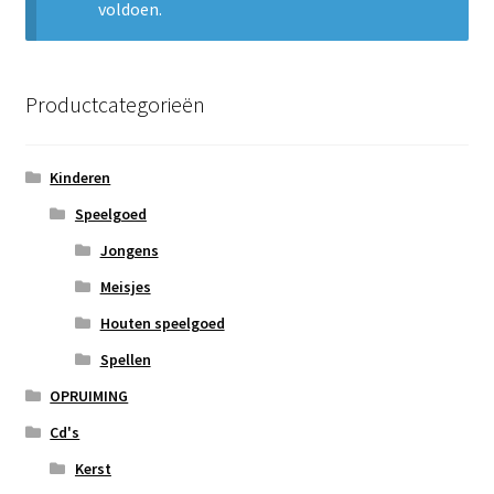
voldoen.
Subme
Nieuws
uitvou
Klantenservice
Productcategorieën
Retour
Kinderen
Speelgoed
Jongens
Meisjes
Houten speelgoed
Spellen
OPRUIMING
Cd's
Kerst