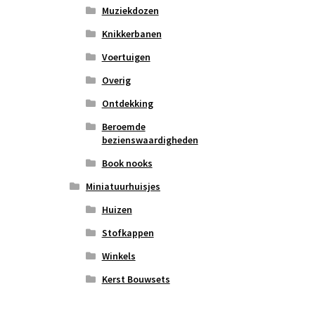
Muziekdozen
Knikkerbanen
Voertuigen
Overig
Ontdekking
Beroemde
bezienswaardigheden
Book nooks
Miniatuurhuisjes
Huizen
Stofkappen
Winkels
Kerst Bouwsets