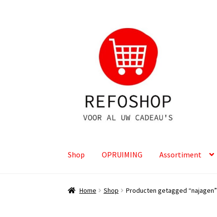
Ga
Ga
door
naar
naar
de
navigatie
inhoud
Shop
OPRUIMING
Assortiment
Home
Shop
Producten getagged “najagen”