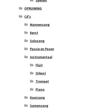
Spellen
OPRUIMING
Cd's
Mannenzang
Kerst
Solozang
Passie en Pasen
Instrumentaal
Fluit
Orkest
Trompet
Piano
Koorzang
Samenzang