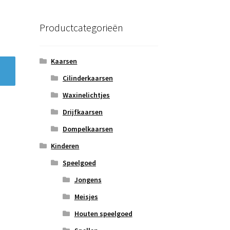
Productcategorieën
Kaarsen
Cilinderkaarsen
Waxinelichtjes
Drijfkaarsen
Dompelkaarsen
Kinderen
Speelgoed
Jongens
Meisjes
Houten speelgoed