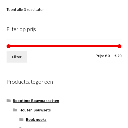
Toont alle 3 resultaten
Filter op prijs
Min.
Max
Prijs:
€ 0
—
€ 20
Filter
prij
prij
Productcategorieën
Robotime Bouwpakketten
Houten Bouwsets
Book nooks