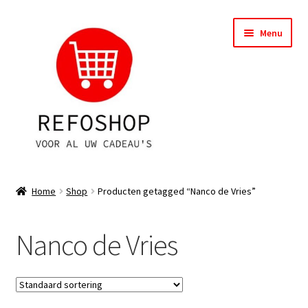
Ga
Ga
Menu
door
naar
naar
de
navigatie
inhoud
Shop
Home
Shop
Producten getagged “Nanco de Vries”
OPRUIMING
Nanco de Vries
Subme
Assortiment
uitvou
Subme
Account
uitvou