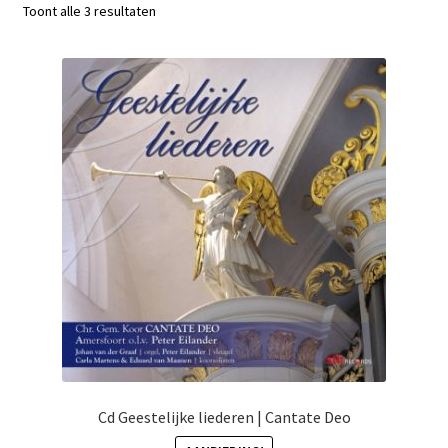
Subme
Toont alle 3 resultaten
Nieuws
uitvou
Klantenservice
Retour
Cd Geestelijke liederen | Cantate Deo