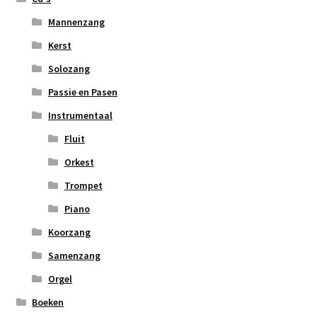
Mannenzang
Kerst
Solozang
Passie en Pasen
Instrumentaal
Fluit
Orkest
Trompet
Piano
Koorzang
Samenzang
Orgel
Boeken