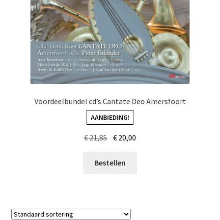
Voordeelbundel cd’s Cantate Deo Amersfoort
AANBIEDING!
Oorspronkelijke
Huidige
€
21,85
€
20,00
prijs
prijs
was:
is:
Bestellen
€ 21,85.
€ 20,00.