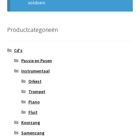
voldoen.
Subme
Nieuws
uitvou
Klantenservice
Productcategorieën
Retour
Cd's
Passie en Pasen
Instrumentaal
Orkest
Trompet
Piano
Fluit
Koorzang
Samenzang