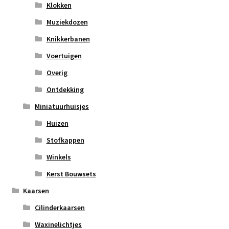
Klokken
Muziekdozen
Knikkerbanen
Voertuigen
Overig
Ontdekking
Miniatuurhuisjes
Huizen
Stofkappen
Winkels
Kerst Bouwsets
Kaarsen
Cilinderkaarsen
Waxinelichtjes