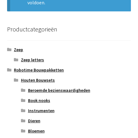
voldoen.
Subme
Nieuws
uitvou
Klantenservice
Productcategorieën
Retour
Zeep
Zeep letters
Robotime Bouwpakketten
Houten Bouwsets
Beroemde bezienswaardigheden
Book nooks
Instrumenten
Dieren
Bloemen