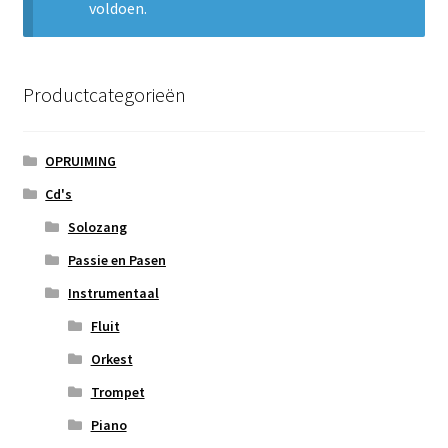
voldoen.
Subme
Nieuws
uitvou
Klantenservice
Productcategorieën
Retour
OPRUIMING
Cd's
Solozang
Passie en Pasen
Instrumentaal
Fluit
Orkest
Trompet
Piano