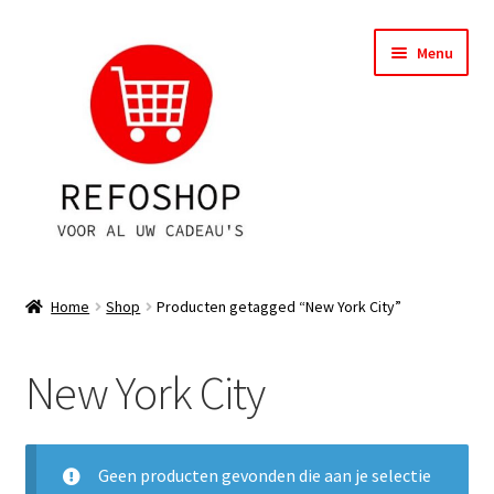
Ga
Ga
Menu
door
naar
naar
de
navigatie
inhoud
Shop
Home
Shop
Producten getagged “New York City”
OPRUIMING
New York City
Subme
Assortiment
uitvou
Subme
Account
uitvou
Geen producten gevonden die aan je selectie