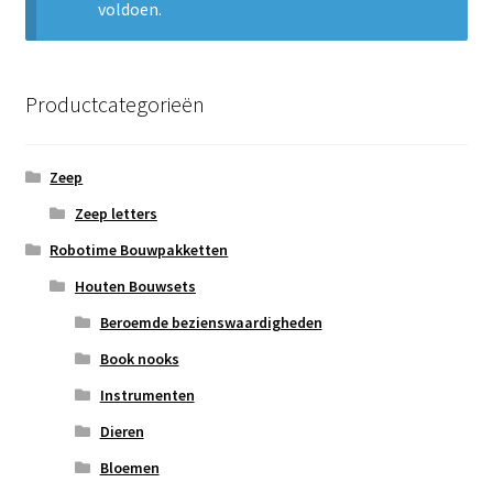
voldoen.
Subme
Nieuws
uitvou
Klantenservice
Productcategorieën
Retour
Zeep
Zeep letters
Robotime Bouwpakketten
Houten Bouwsets
Beroemde bezienswaardigheden
Book nooks
Instrumenten
Dieren
Bloemen