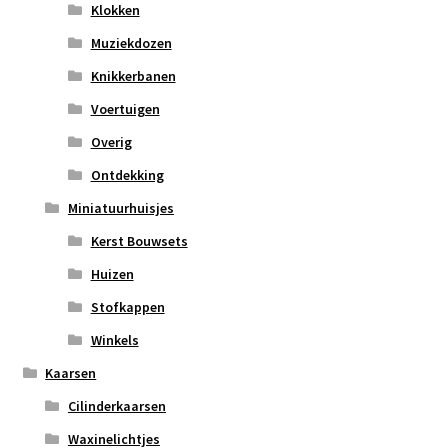
Klokken
Muziekdozen
Knikkerbanen
Voertuigen
Overig
Ontdekking
Miniatuurhuisjes
Kerst Bouwsets
Huizen
Stofkappen
Winkels
Kaarsen
Cilinderkaarsen
Waxinelichtjes