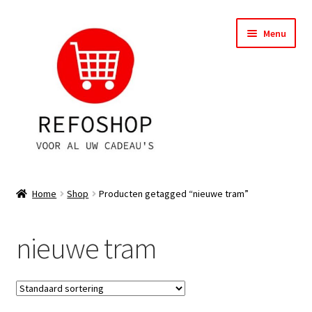
Ga
Ga
Menu
door
naar
naar
de
navigatie
inhoud
Shop
Home
Shop
Producten getagged “nieuwe tram”
OPRUIMING
nieuwe tram
Subme
Assortiment
uitvou
Subme
Account
uitvou