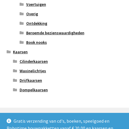
Voertuigen
Overig
Ontdekking
Beroemde bezienswaardigheden
Book nooks
Kaarsen
Cilinderkaarsen
Waxinelichtjes
Drijfkaarsen
Dompelkaarsen
Gratis verzending van cd's, boeken, speelgoed en
Robotime bouwpakketten vanaf € 20,00 en kaarsen en