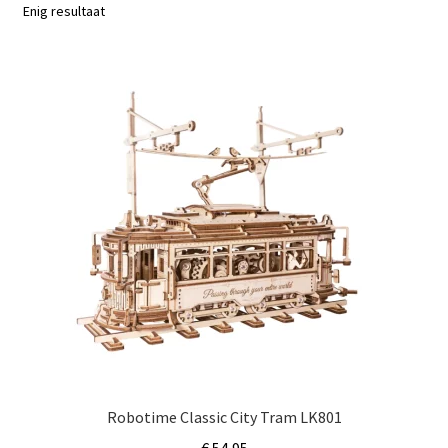
Subme
Enig resultaat
Nieuws
uitvou
Klantenservice
Retour
Robotime Classic City Tram LK801