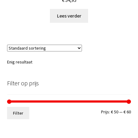
€
54,95
Lees verder
Enig resultaat
Filter op prijs
Min.
Max
Prijs:
€ 50
—
€ 60
Filter
prij
prij