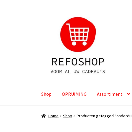
Ga
Ga
door
naar
naar
de
navigatie
inhoud
Shop
OPRUIMING
Assortiment
Home
Shop
Producten getagged “onderdu