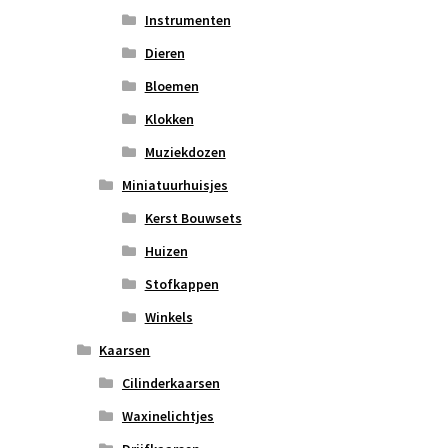
Instrumenten
Dieren
Bloemen
Klokken
Muziekdozen
Miniatuurhuisjes
Kerst Bouwsets
Huizen
Stofkappen
Winkels
Kaarsen
Cilinderkaarsen
Waxinelichtjes