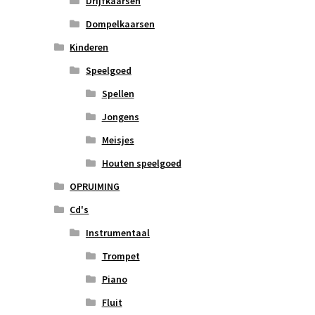
Drijfkaarsen
Dompelkaarsen
Kinderen
Speelgoed
Spellen
Jongens
Meisjes
Houten speelgoed
OPRUIMING
Cd's
Instrumentaal
Trompet
Piano
Fluit