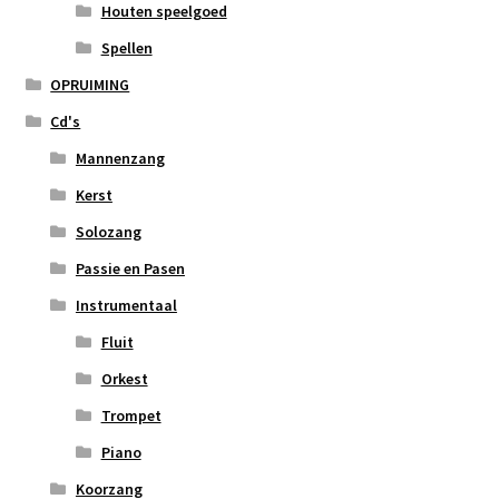
Houten speelgoed
Spellen
OPRUIMING
Cd's
Mannenzang
Kerst
Solozang
Passie en Pasen
Instrumentaal
Fluit
Orkest
Trompet
Piano
Koorzang