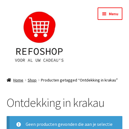
Ga
Ga
Menu
door
naar
naar
de
navigatie
inhoud
Shop
Home
Shop
Producten getagged “Ontdekking in krakau”
OPRUIMING
Ontdekking in krakau
Subme
Assortiment
uitvou
Subme
Account
uitvou
Geen producten gevonden die aan je selectie