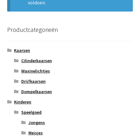
voldoen.
Subme
Nieuws
uitvou
Klantenservice
Productcategorieën
Retour
Kaarsen
Cilinderkaarsen
Waxinelichtjes
Drijfkaarsen
Dompelkaarsen
Kinderen
Speelgoed
Jongens
Meisjes