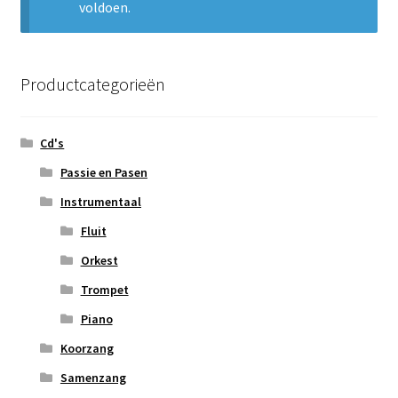
voldoen.
Subme
Nieuws
uitvou
Klantenservice
Productcategorieën
Retour
Cd's
Passie en Pasen
Instrumentaal
Fluit
Orkest
Trompet
Piano
Koorzang
Samenzang