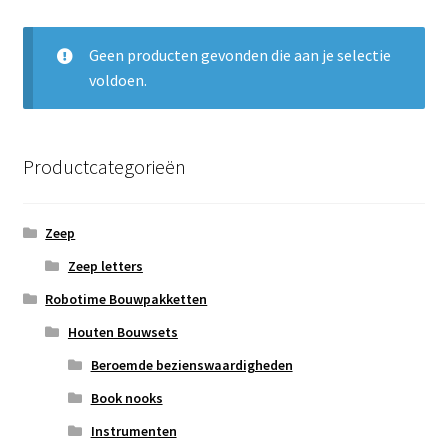
Subme
Nieuws
uitvou
Geen producten gevonden die aan je selectie
Klantenservice
voldoen.
Retour
Productcategorieën
Zeep
Zeep letters
Robotime Bouwpakketten
Houten Bouwsets
Beroemde bezienswaardigheden
Book nooks
Instrumenten