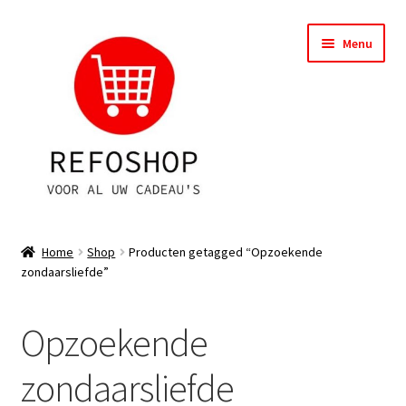
Ga
Ga
Menu
door
naar
naar
de
navigatie
inhoud
Shop
Home
Shop
Producten getagged “Opzoekende
zondaarsliefde”
OPRUIMING
Subme
Assortiment
Opzoekende
uitvou
Subme
Account
zondaarsliefde
uitvou