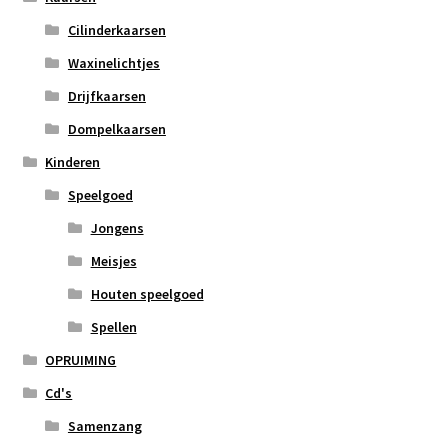
Cilinderkaarsen
Waxinelichtjes
Drijfkaarsen
Dompelkaarsen
Kinderen
Speelgoed
Jongens
Meisjes
Houten speelgoed
Spellen
OPRUIMING
Cd's
Samenzang