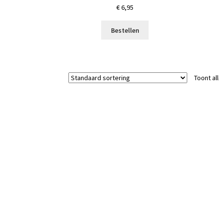
€
6,95
Bestellen
Toont al