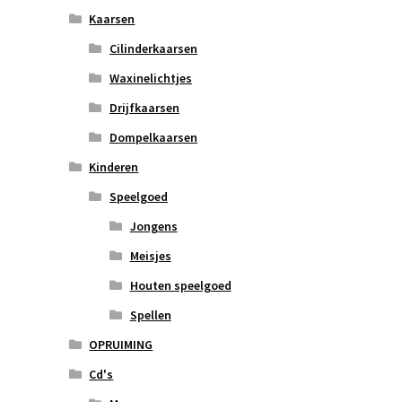
Kaarsen
Cilinderkaarsen
Waxinelichtjes
Drijfkaarsen
Dompelkaarsen
Kinderen
Speelgoed
Jongens
Meisjes
Houten speelgoed
Spellen
OPRUIMING
Cd's