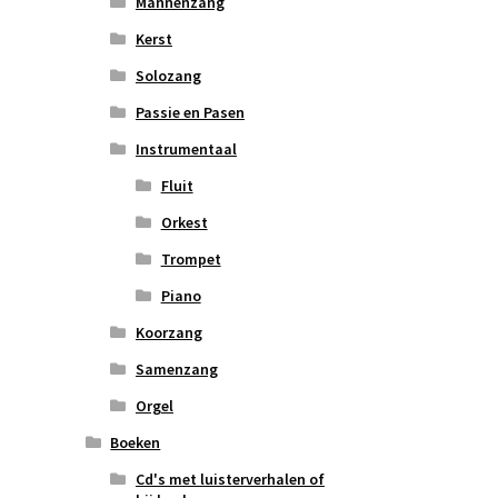
Mannenzang
Kerst
Solozang
Passie en Pasen
Instrumentaal
Fluit
Orkest
Trompet
Piano
Koorzang
Samenzang
Orgel
Boeken
Cd's met luisterverhalen of