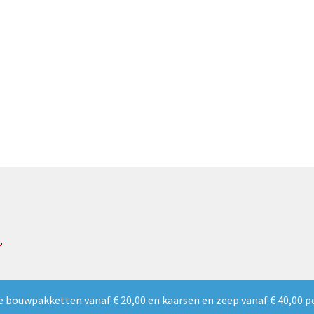
e
.
e bouwpakketten vanaf € 20,00 en kaarsen en zeep vanaf € 40,00 p