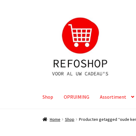
Ga
Ga
door
naar
naar
de
navigatie
inhoud
Shop
OPRUIMING
Assortiment
Home
Shop
Producten getagged “oude ke