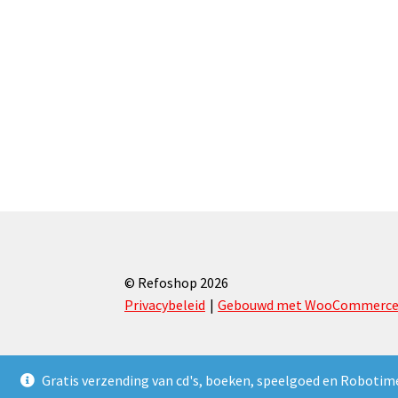
© Refoshop 2026
Privacybeleid
Gebouwd met WooCommerc
Gratis verzending van cd's, boeken, speelgoed en Robotim