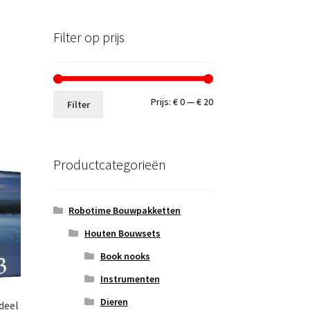
Filter op prijs
Min.
Max.
Prijs:
€ 0
—
€ 20
Filter
prijs
prijs
Productcategorieën
Robotime Bouwpakketten
Houten Bouwsets
Book nooks
Instrumenten
Dieren
deel