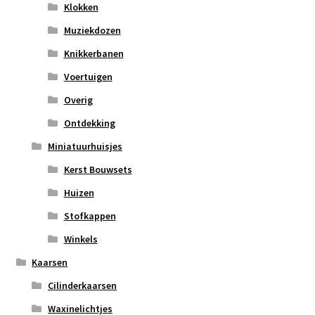
Klokken
Muziekdozen
Knikkerbanen
Voertuigen
Overig
Ontdekking
Miniatuurhuisjes
Kerst Bouwsets
Huizen
Stofkappen
Winkels
Kaarsen
Cilinderkaarsen
Waxinelichtjes