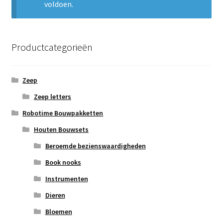
voldoen.
Subme
Nieuws
uitvou
Klantenservice
Productcategorieën
Retour
Zeep
Zeep letters
Robotime Bouwpakketten
Houten Bouwsets
Beroemde bezienswaardigheden
Book nooks
Instrumenten
Dieren
Bloemen