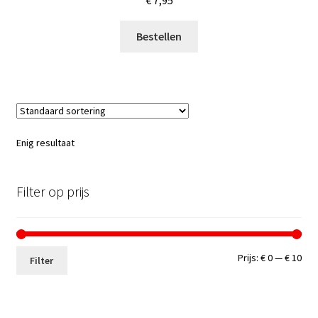
€
7,95
Bestellen
Enig resultaat
Filter op prijs
Min.
Max
Prijs:
€ 0
—
€ 10
Filter
prij
prij