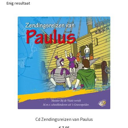
Subme
Enig resultaat
Nieuws
uitvou
Klantenservice
Retour
Cd Zendingsreizen van Paulus