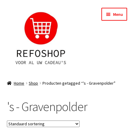
Ga
Ga
Menu
door
naar
naar
de
navigatie
inhoud
Shop
Home
Shop
Producten getagged “'s - Gravenpolder”
OPRUIMING
's - Gravenpolder
Subme
Assortiment
uitvou
Subme
Account
uitvou