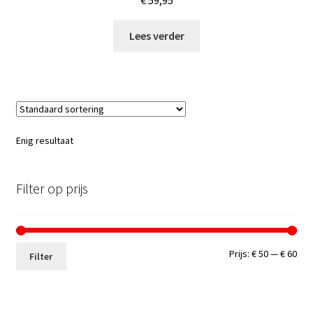
€
59,95
Lees verder
Enig resultaat
Filter op prijs
Min.
Max
Prijs:
€ 50
—
€ 60
Filter
prij
prij