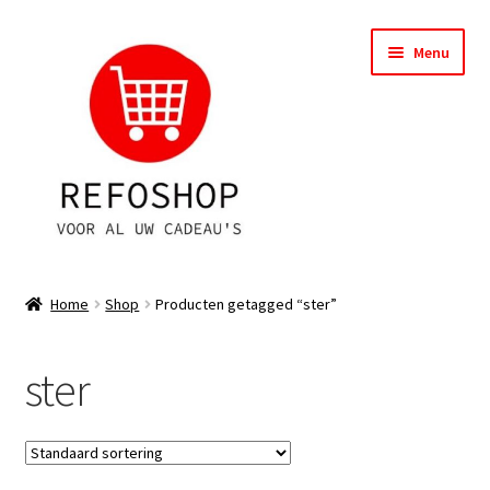
Ga
Ga
Menu
door
naar
naar
de
navigatie
inhoud
Shop
Home
Shop
Producten getagged “ster”
OPRUIMING
ster
Subme
Assortiment
uitvou
Subme
Account
uitvou