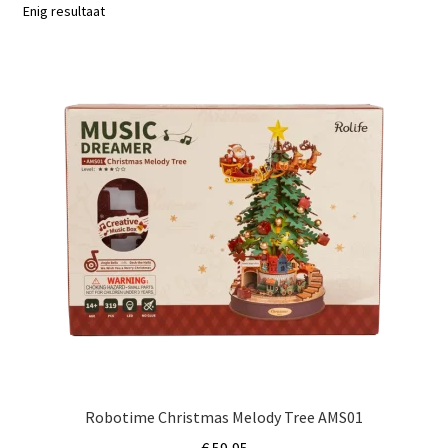
Subme
Enig resultaat
Nieuws
uitvou
Klantenservice
Retour
Robotime Christmas Melody Tree AMS01