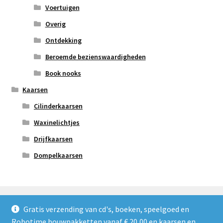
Voertuigen
Overig
Ontdekking
Beroemde bezienswaardigheden
Book nooks
Kaarsen
Cilinderkaarsen
Waxinelichtjes
Drijfkaarsen
Dompelkaarsen
Gratis verzending van cd's, boeken, speelgoed en
Robotime bouwpakketten vanaf € 20,00 en kaarsen en