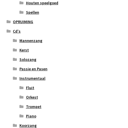
Houten speelgoed
Spellen
OPRUIMING
Cd's
Mannenzang
Kerst
Solozang
Passie en Pasen
Instrumentaal
Fluit
Orkest
Trompet
Piano
Koorzang