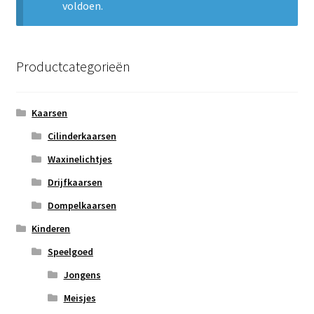
voldoen.
Subme
Nieuws
uitvou
Klantenservice
Productcategorieën
Retour
Kaarsen
Cilinderkaarsen
Waxinelichtjes
Drijfkaarsen
Dompelkaarsen
Kinderen
Speelgoed
Jongens
Meisjes