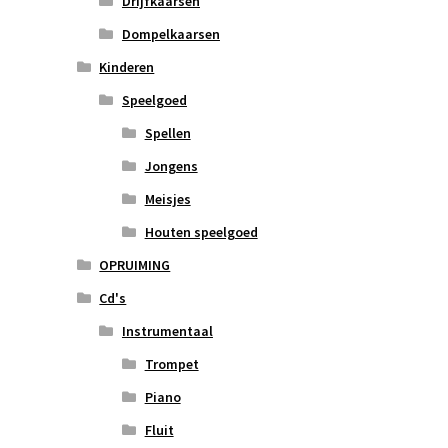
Drijfkaarsen
Dompelkaarsen
Kinderen
Speelgoed
Spellen
Jongens
Meisjes
Houten speelgoed
OPRUIMING
Cd's
Instrumentaal
Trompet
Piano
Fluit