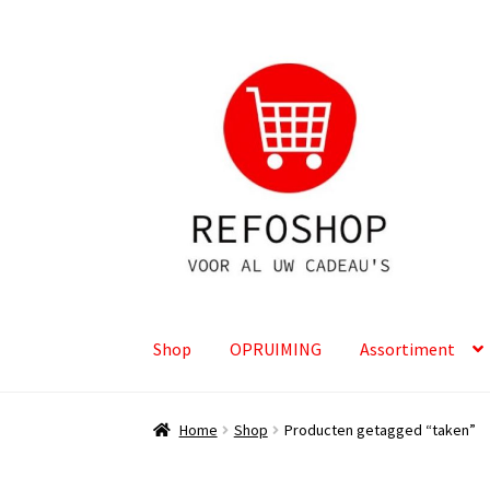
Ga
Ga
door
naar
naar
de
navigatie
inhoud
Shop
OPRUIMING
Assortiment
Home
Shop
Producten getagged “taken”