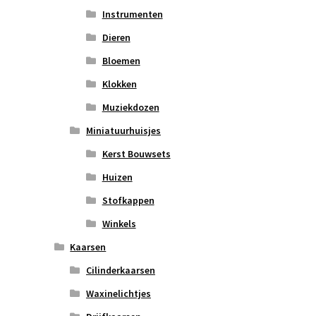
Instrumenten
Dieren
Bloemen
Klokken
Muziekdozen
Miniatuurhuisjes
Kerst Bouwsets
Huizen
Stofkappen
Winkels
Kaarsen
Cilinderkaarsen
Waxinelichtjes